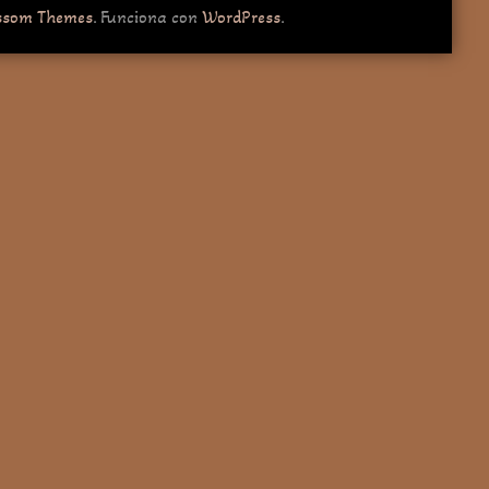
ssom Themes
. Funciona con
WordPress
.