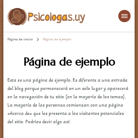
aqui encontrarás un espacio cómodo para hablar de temas importantes y
Psicologa.uy
de la diaria
Página de inicio
Página de ejemplo
Página de ejemplo
Esta es una página de ejemplo. Es diferente a una entrada
del blog porque permanecerá en un solo lugar y aparecerá
en la navegación de tu sitio (en la mayoría de los temas).
La mayoría de las personas comienzan con una página
«Acerca de» que les presenta a los visitantes potenciales
del sitio. Podrías decir algo así: