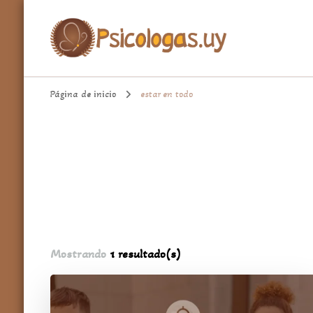
aqui encontrarás un espacio cómodo para hablar de temas import
Psicologa.uy
Página de inicio
estar en todo
Mostrando
1 resultado(s)