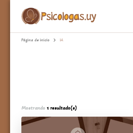
aqui encontrarás un espacio cómodo para hablar de temas import
Psicologa.uy
Página de inicio
IA
Mostrando
1 resultado(s)