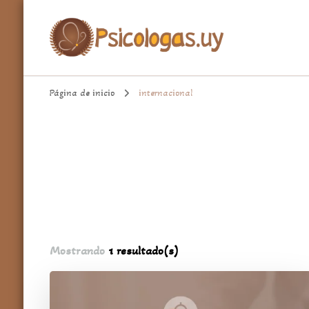
aqui encontrarás un espacio cómodo para hablar de temas import
Psicologa.uy
Página de inicio
internacional
Mostrando
1 resultado(s)