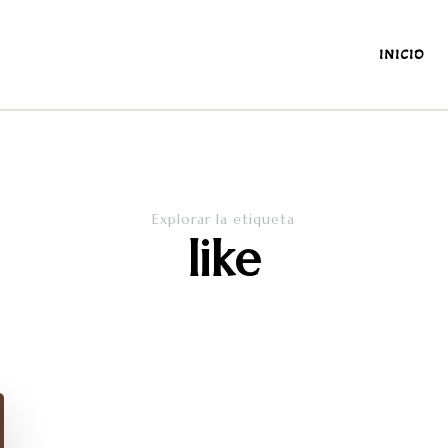
INICIO
antes y de la diaria
Explorar la etiqueta
like