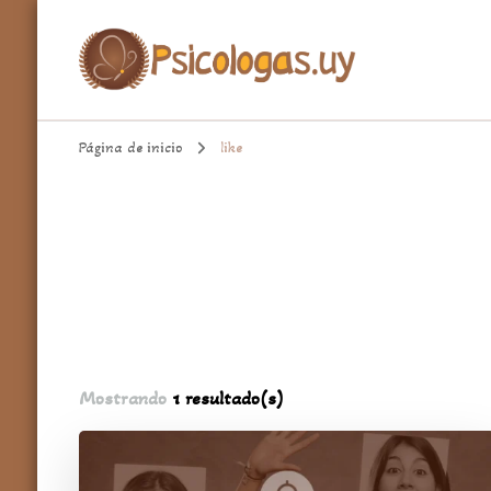
aqui encontrarás un espacio cómodo para hablar de temas import
Psicologa.uy
Página de inicio
like
Mostrando
1 resultado(s)