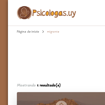
aqui encontrarás un espacio cómodo para hablar de temas import
Psicologa.uy
Página de inicio
migrante
Mostrando
1 resultado(s)