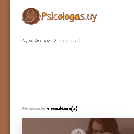
aqui encontrarás un espacio cómodo para hablar de temas import
Psicologa.uy
Página de inicio
vínculo real
Mostrando
1 resultado(s)