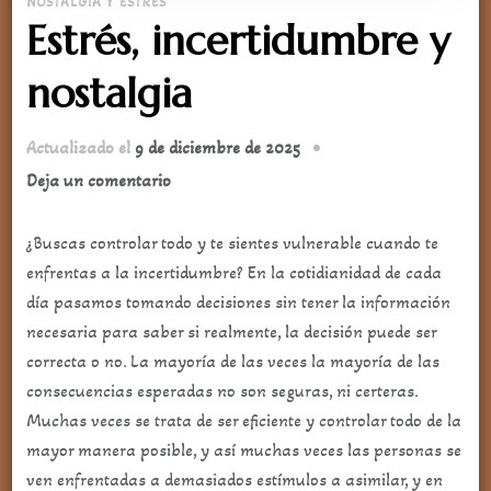
NOSTALGIA Y ESTRÉS
Estrés, incertidumbre y
nostalgia
Actualizado el
9 de diciembre de 2025
en
Deja un comentario
Estrés,
incertidumbre
¿Buscas controlar todo y te sientes vulnerable cuando te
y
enfrentas a la incertidumbre? En la cotidianidad de cada
nostalgia
día pasamos tomando decisiones sin tener la información
necesaria para saber si realmente, la decisión puede ser
correcta o no. La mayoría de las veces la mayoría de las
consecuencias esperadas no son seguras, ni certeras.
Muchas veces se trata de ser eficiente y controlar todo de la
mayor manera posible, y así muchas veces las personas se
ven enfrentadas a demasiados estímulos a asimilar, y en