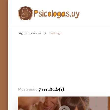
aqui encontrarás un espacio cómodo para hablar de temas import
Psicologa.uy
Página de inicio
nostalgia
Mostrando
7 resultado(s)