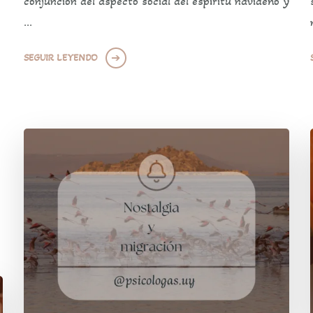
conjunción del aspecto social del espíritu navideño y
…
SEGUIR LEYENDO