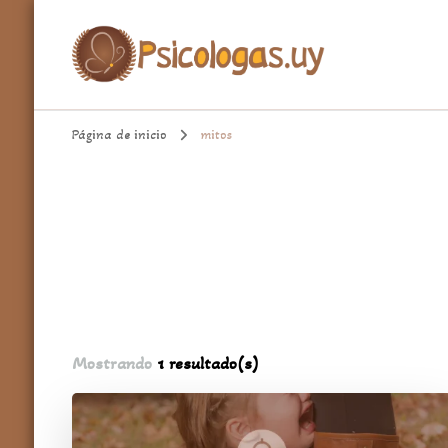
aqui encontrarás un espacio cómodo para hablar de temas import
Psicologa.uy
Página de inicio
mitos
Mostrando
1 resultado(s)