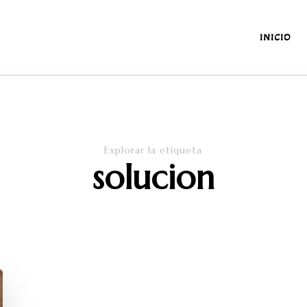
INICIO
antes y de la diaria
Explorar la etiqueta
solucion