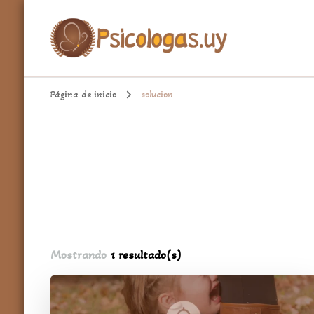
aqui encontrarás un espacio cómodo para hablar de temas import
Psicologa.uy
Página de inicio
solucion
Mostrando
1 resultado(s)