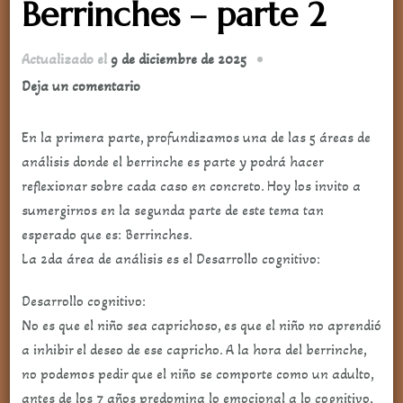
Berrinches – parte 2
Actualizado el
9 de diciembre de 2025
en
Deja un comentario
Berrinches
–
En la primera parte, profundizamos una de las 5 áreas de
parte
análisis donde el berrinche es parte y podrá hacer
2
reflexionar sobre cada caso en concreto. Hoy los invito a
sumergirnos en la segunda parte de este tema tan
esperado que es: Berrinches.
La 2da área de análisis es el Desarrollo cognitivo:
Desarrollo cognitivo:
No es que el niño sea caprichoso, es que el niño no aprendió
a inhibir el deseo de ese capricho. A la hora del berrinche,
no podemos pedir que el niño se comporte como un adulto,
antes de los 7 años predomina lo emocional a lo cognitivo,