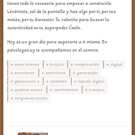
tienes todo lo necesario para empezar a construirlo.
Levántate, sal de la pantalla y haz algo por ti, por tus
metas, por tu bienestar. Tu valentía para buscar la
autenticidad es tu superpoder. Úsalo.
Hoy es un gran día para superarte a ti mismo. En
psicologas.uy te acompañamos en el camino.
amor interno
brújula
comparación
digital
emocionar
emociones
generación
generación z
laberinto
mundo digital
quienes somos
sentimientos
trampas
verguenza oculta
Navegación